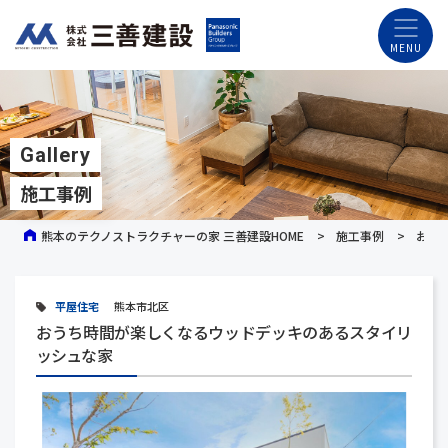
Gallery
施工事例
熊本のテクノストラクチャーの家 三善建設HOME
施工事例
おう
平屋住宅
熊本市北区
おうち時間が楽しくなるウッドデッキのあるスタイリ
ッシュな家