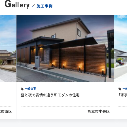
G
allery
施工事例
一般住宅
一般
昼と夜で表情の違う和モダンの住宅
「家
市南区
熊本市中央区