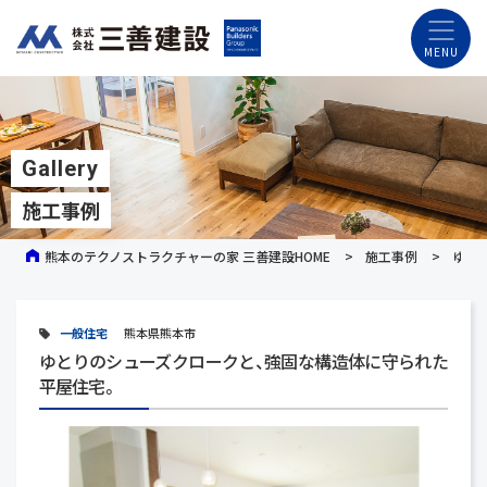
Gallery
施工事例
熊本のテクノストラクチャーの家 三善建設HOME
施工事例
ゆと
一般住宅
熊本県熊本市
ゆとりのシューズクロークと、強固な構造体に守られた
平屋住宅。