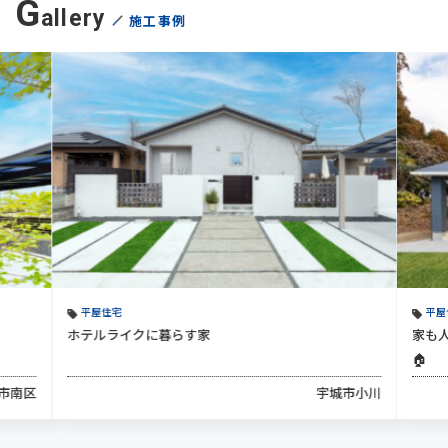
G
allery
施工事例
平屋住宅
平屋
ホテルライクに暮らす家
家も
🏠
市南区
宇城市小川