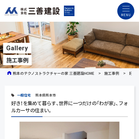
Gallery
施工事例
熊本のテクノストラクチャーの家 三善建設HOME
施工事例
好き
一般住宅
熊本県熊本市
好き！を集めて暮らす、世界に一つだけの「わが家」、フォ
ルカーサの住まい。