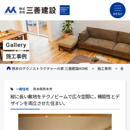
Gallery
施工事例
熊本のテクノストラクチャーの家 三善建設HOME
施工事例
縦に
一般住宅
熊本県熊本市
縦に長い敷地をテクノビームで広々空間に。機能性とデ
ザインを両立させた住まい。