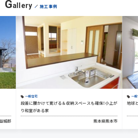
G
allery
施工事例
一般住宅
一般
段差に腰かけて寛げる＆収納スペースも確保！小上が
地球
り和室がある家
益城郡
熊本県熊本市