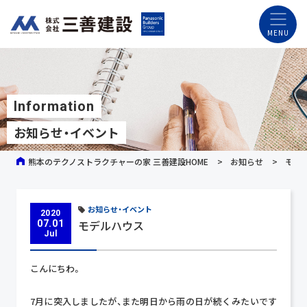
Information
お知らせ・イベント
熊本のテクノストラクチャーの家 三善建設HOME
お知らせ
モデ
お知らせ・イベント
2020
モデルハウス
07.01
Jul
こんにちわ。
7月に突入しましたが、また明日から雨の日が続くみたいです