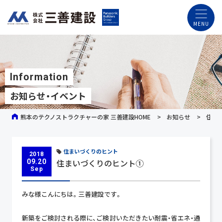
Information
お知らせ・イベント
熊本のテクノストラクチャーの家 三善建設HOME
お知らせ
住ま
住まいづくりのヒント
2018
住まいづくりのヒント①
09.20
Sep
みな様こんにちは。三善建設です。
新築をご検討される際に、ご検討いただきたい耐震・省エネ・通