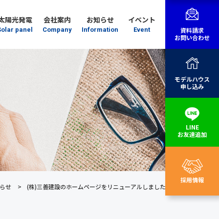
太陽光発電
会社案内
お知らせ
イベント
Solar panel
Company
Information
Event
資料請求
お問い合わせ
モデルハウス
申し込み
LINE
お友達追加
採用情報
らせ
(株)三善建設のホームページをリニューアルしました。