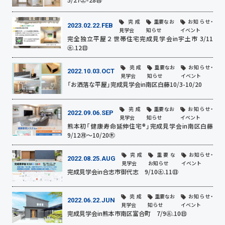
完成
重要なお
お知らせ・
2023.02.22.FEB
見学会
知らせ
イベント
完全独立平屋２世帯住宅完成見学会in宇土市 3/11
㊏.12㊐
完成
重要なお
お知らせ・
2022.10.03.OCT
見学会
知らせ
イベント
「お洒落な平屋」完成見学会in南区白藤10/3-10/20
完成
重要なお
お知らせ・
2022.09.06.SEP
見学会
知らせ
イベント
熊本初「健康寿命延伸住宅®」完成見学会in南区白藤
9/12㊊～10/20㊍
完成
重要な
お知らせ・
2022.08.25.AUG
見学会
お知らせ
イベント
完成見学会in合志市御代志 9/10㊏.11㊐
完成
重要なお
お知らせ・
2022.06.22.JUN
見学会
知らせ
イベント
完成見学会in熊本市南区富合町 7/9㊏.10㊐