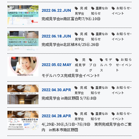
完成
重要なお
お知らせ・
2022.06.22.JUN
見学会
知らせ
イベント
完成見学会in南区富合町7/9㊏.10㊐
完成
重要なお
お知らせ・
2022.06.18.JUN
見学会
知らせ
イベント
完成見学会in北区植木6/25㊏.26㊐
完
モデ
お知ら
2022.05.02.MAY
成見学
ブロ
ルハウ
せ・イベン
会
グ
ス
ト
モデルハウス完成見学会イベント!!
完成
重要なお
お知らせ・
2022.04.30.APR
見学会
知らせ
イベント
完成見学会 in南区野田 5/7㊏.8㊐
完成
重要なお
お知らせ・
2022.04.28.APR
見学会
知らせ
イベント
4/,29㊎-30㊏,5/1㊐・7㊏/8㊐ 実例完成見学会のご案
内 in熊本市南区野田