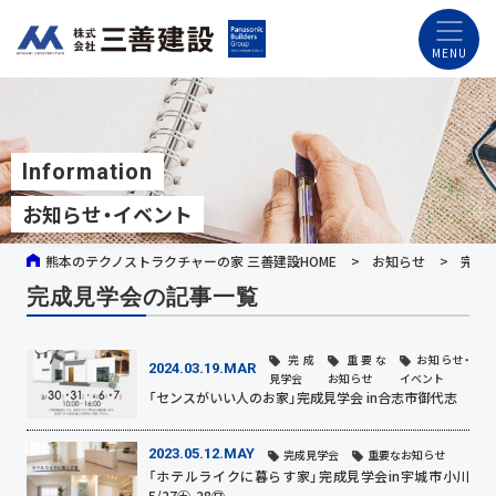
Information
お知らせ・イベント
熊本のテクノストラクチャーの家 三善建設HOME
お知らせ
完成
完成見学会の記事一覧
完成
重要な
お知らせ・
2024.03.19.MAR
見学会
お知らせ
イベント
「センスがいい人のお家」完成見学会 in合志市御代志
2023.05.12.MAY
完成見学会
重要なお知らせ
「ホテルライクに暮らす家」完成見学会in宇城市小川
5/27㊏-28㊐